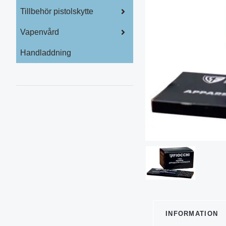
Tillbehör pistolskytte
Vapenvård
Handladdning
INFORMATION