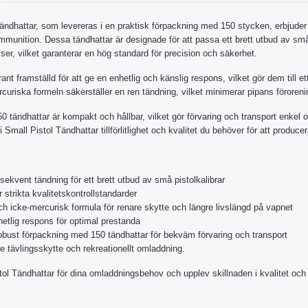
ändhattar, som levereras i en praktisk förpackning med 150 stycken, erbjuder 
munition. Dessa tändhattar är designade för att passa ett brett utbud av små 
sser, vilket garanterar en hög standard för precision och säkerhet.
ant framställd för att ge en enhetlig och känslig respons, vilket gör dem till e
curiska formeln säkerställer en ren tändning, vilket minimerar pipans föroreni
tändhattar är kompakt och hållbar, vilket gör förvaring och transport enkel o
i Small Pistol Tändhattar tillförlitlighet och kvalitet du behöver för att prod
nsekvent tändning för ett brett utbud av små pistolkalibrar
 strikta kvalitetskontrollstandarder
ch icke-mercurisk formula för renare skytte och längre livslängd på vapnet
etlig respons för optimal prestanda
bust förpackning med 150 tändhattar för bekväm förvaring och transport
de tävlingsskytte och rekreationellt omladdning.
tol Tändhattar för dina omladdningsbehov och upplev skillnaden i kvalitet och