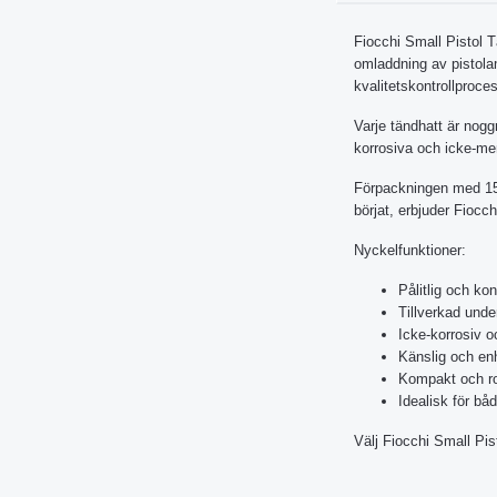
Fiocchi Small Pistol T
omladdning av pistolam
kvalitetskontrollproce
Varje tändhatt är noggr
korrosiva och icke-mer
Förpackningen med 150 
börjat, erbjuder Fiocch
Nyckelfunktioner:
Pålitlig och ko
Tillverkad under
Icke-korrosiv o
Känslig och enh
Kompakt och ro
Idealisk för bå
Välj Fiocchi Small Pis