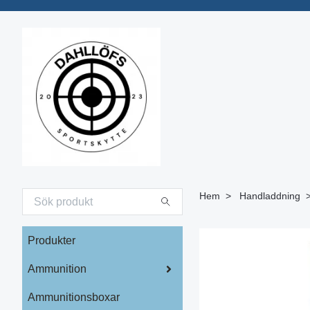
Hem
Handladdning
Produkter
Ammunition
Ammunitionsboxar