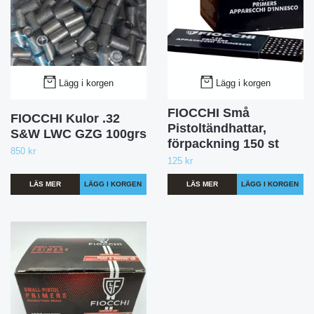
Lägg i korgen
Lägg i korgen
FIOCCHI Små
FIOCCHI Kulor .32
Pistoltändhattar,
S&W LWC GZG 100grs
förpackning 150 st
850 kr
125 kr
LÄS MER
LÄS MER